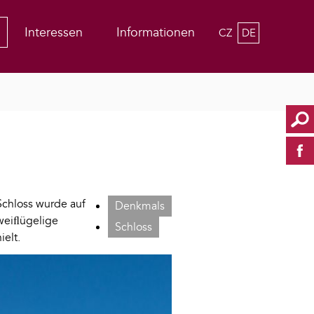
Interessen
Informationen
CZ
DE
Schloss wurde auf
Denkmals
zweiﬂügelige
Schloss
elt.