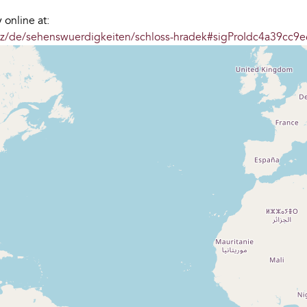
online at:
z/de/sehenswuerdigkeiten/schloss-hradek#sigProIdc4a39cc9e