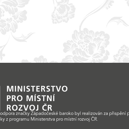
odpora značky Západočeské baroko byl realizován za přispění p
ky z programu Ministerstva pro místní rozvoj ČR.