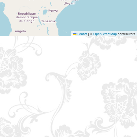
Leaflet
|
©
OpenStreetMap
contributors