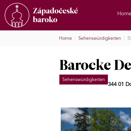
Hom
Home
|
Sehenswürdigkeiten
|
B
Barocke De
Sehenswürdigkeiten
344 01 D