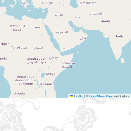
Leaflet
|
©
OpenStreetMap
contributors