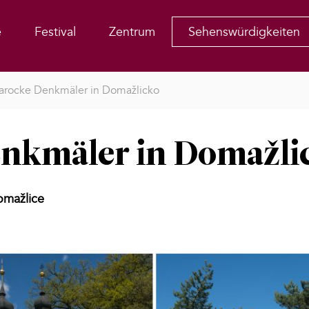
e
Festival
Zentrum
Sehenswürdigkeiten
arocke Denkmäler in Domažlicko
nkmäler in Domažli
omažlice