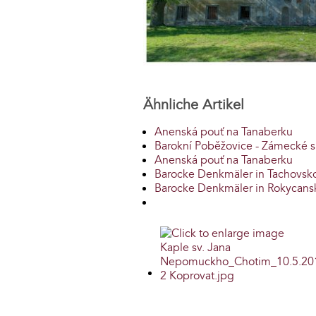
Ähnliche Artikel
Anenská pouť na Tanaberku
Barokní Poběžovice - Zámecké s
Anenská pouť na Tanaberku
Barocke Denkmäler in Tachovsk
Barocke Denkmäler in Rokycans