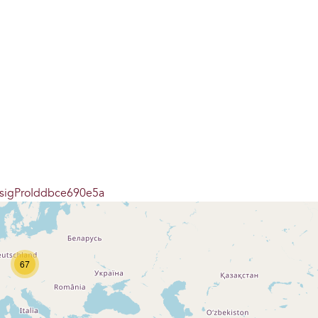
#sigProIddbce690e5a
67