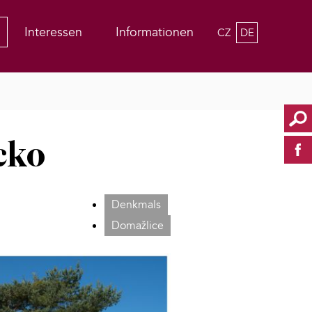
Interessen
Informationen
CZ
DE
cko
Denkmals
Domažlice