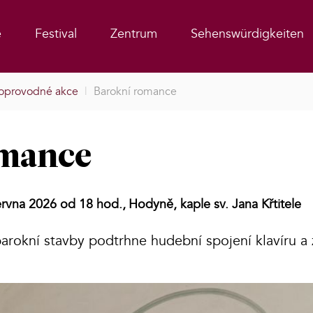
e
Festival
Zentrum
Sehenswürdigkeiten
oprovodné akce
|
Barokní romance
omance
ervna 2026 od 18 hod.,
Hodyně, kaple sv. Jana Křtitele
arokní stavby podtrhne hudební spojení klavíru a