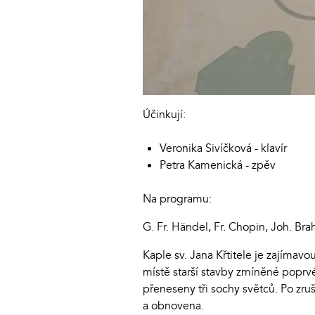
Účinkují:
Veronika Sivíčková - klavír
Petra Kamenická - zpěv
Na programu:
G. Fr. Händel, Fr. Chopin, Joh. Brah
Kaple sv. Jana Křtitele je zajímav
místě starší stavby zmíněné poprvé
přeneseny tři sochy světců. Po zru
a obnovena.