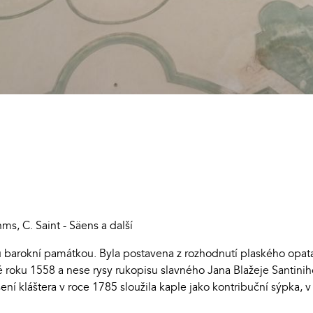
ms, C. Saint - Säens a další
ou barokní památkou. Byla postavena z rozhodnutí plaského opat
 roku 1558 a nese rysy rukopisu slavného Jana Blažeje Santiniho 
šení kláštera v roce 1785 sloužila kaple jako kontribuční sýpka,