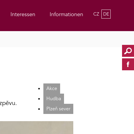
Interessen
Informationen
CZ
DE
Akce
Hudba
 zpěvu.
Plzeň sever