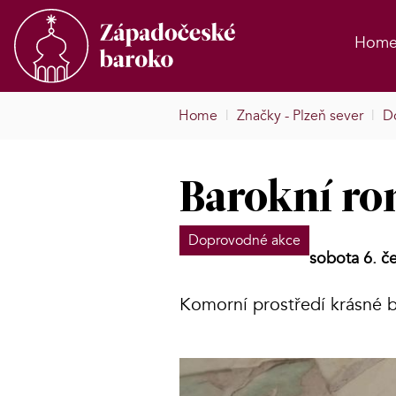
Hom
Home
|
Značky - Plzeň sever
|
D
Barokní r
Doprovodné akce
sobota 6. č
Komorní prostředí krásné b