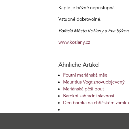
Kaple je běžně nepřístupná.
Vstupné dobrovolné.
Pořádá Město Kožlany a Eva Sýkoro
www.kozlany.cz
Ähnliche Artikel
Poutní mariánská mše
Mauritius Vogt znovuobjevený
Mariánská pěší pouť
Barokní zahradní slavnost
Den baroka na chříčském zámku