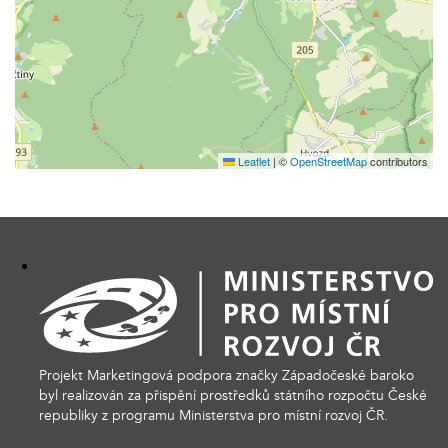
Leaflet
|
©
OpenStreetMap
contributors
Projekt Marketingová podpora značky Západočeské baroko
byl realizován za přispění prostředků státního rozpočtu České
republiky z programu Ministerstva pro místní rozvoj ČR.