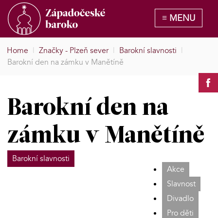
Home
|
Značky - Plzeň sever
|
Barokní slavnosti
|
Barokní den na zámku v Manětíně
Barokní den na
zámku v Manětíně
Barokní slavnosti
Akce
Slavnost
Divadlo
Pro děti