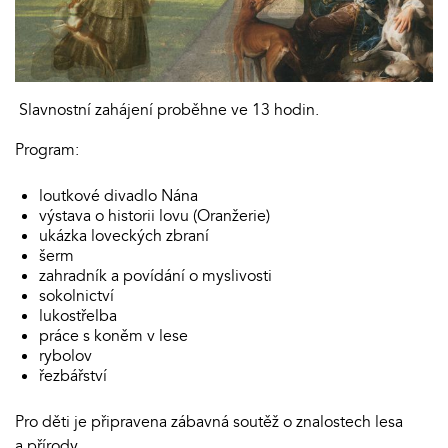
Slavnostní zahájení proběhne ve 13 hodin.
Program:
loutkové divadlo Nána
výstava o historii lovu (Oranžerie)
ukázka loveckých zbraní
šerm
zahradník a povídání o myslivosti
sokolnictví
lukostřelba
práce s koněm v lese
rybolov
řezbářství
Pro děti je připravena zábavná soutěž o znalostech lesa
a přírody.