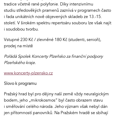
tradice včetně rané polyfonie. Díky intenzivnímu
studiu středověkých pramenů zaznívá v programech často
i řada unikátních nově objevených skladeb ze 13.-15.
století. V širokém spektru repertoáru souboru lze však najít
i soudobou tvorbu.
Vstupné 230 Kč / zlevněné 180 Kč (studenti, senioři),
prodej na místě
Pořádá Spolek Koncerty Plzeňsko za finanční podpory
Plzeňského kraje.
www.koncerty-plzensko.cz
Slovo k programu
Pražský hrad byl pro dějiny naší země vždy neuralgickým
bodem, jeho „mikrokosmos“ byl často obrazem stavu
i směřování celého národa. Jeho význam však nebyl dán
jen přítomností panovníků. Na Pražském hradě se sbíhají