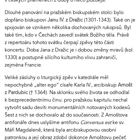
Dlouhé panování na pražském biskupském stolci bylo
dopřáno biskupovi
Janu IV. z Dražic
(1301-1343). Také on je
spojován se vznikem několika dochovaných rukopisů. Byl
také tím, kdo v Čechách zavedl svátek Božího těla. Právě
z repertoáru tohoto svátku čerpají zpěvy této části
koncertu. Doba Jana z Dražic je i dobou změny mravů (kol.
1330) a postupně sílícího kulturního vlivu zahraničí,
zejména Francie.
Veliké zásluhy o liturgický zpěv v katedrále měl
nepochybně „alter ego“ císaře Karla IV., arcibiskup
Arnošt
z Pardubic
(† 1364). Na sklonku svého života se odhodlal
k bezprecedentnímu činu: pro pražskou kapitulu nechal
vytvořit sadu devíti monumentálních notovaných kodexů.
Šest z nich se dochovalo až do současnosti. Z Arnoštova
antifonáře dnes uslyšíme antifonu
Conversus est
ke sv.
Máří Magdaleně, která byla arcibiskupovou osobní
patronkou a její obraz zdobil dokonce Arnoštovu pečeť.