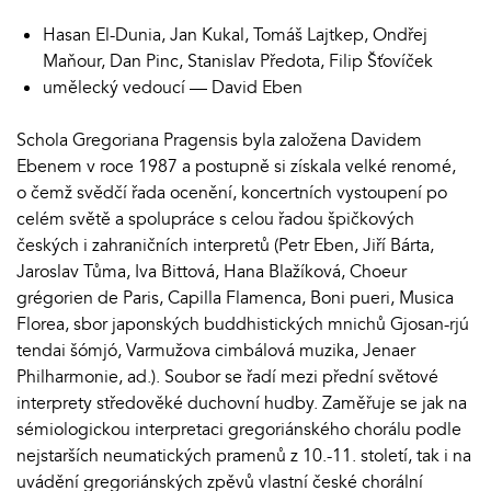
Hasan El-Dunia, Jan Kukal, Tomáš Lajtkep, Ondřej
Maňour, Dan Pinc, Stanislav Předota, Filip Šťovíček
umělecký vedoucí — David Eben
Schola Gregoriana Pragensis byla založena Davidem
Ebenem v roce 1987 a postupně si získala velké renomé,
o čemž svědčí řada ocenění, koncertních vystoupení po
celém světě a spolupráce s celou řadou špičkových
českých i zahraničních interpretů (Petr Eben, Jiří Bárta,
Jaroslav Tůma, Iva Bittová, Hana Blažíková, Choeur
grégorien de Paris, Capilla Flamenca, Boni pueri, Musica
Florea, sbor japonských buddhistických mnichů Gjosan-rjú
tendai šómjó, Varmužova cimbálová muzika, Jenaer
Philharmonie, ad.). Soubor se řadí mezi přední světové
interprety středověké duchovní hudby. Zaměřuje se jak na
sémiologickou interpretaci gregoriánského chorálu podle
nejstarších neumatických pramenů z 10.-11. století, tak i na
uvádění gregoriánských zpěvů vlastní české chorální