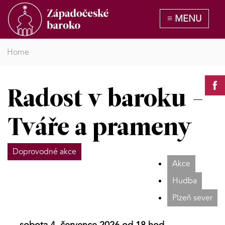
Home
Radost v baroku -
Tváře a prameny
Doprovodné akce
Akce
Hudba
Plzeň sever