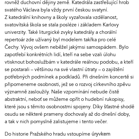
rovněž duchovní dějiny země. Katedrála zastřešující hrob
svatého Václava byla vždy první českou svatyní.
Z katedrální knihovny a školy vyzařovala vzdělanost,
svatovítská škola se stala posléze i základem Karlovy
univerzity. Také liturgické zvyky katedrály a chorální
repertoár zde užívaný byl modelem takřka pro celé
Čechy. Vývoj ovšem neběžel jakýmsi samospádem. Bylo
zapotřebí konkrétních lidí, kteří na sebe vzali úlohu
vtisknout bohoslužbám v katedrále reálnou podobu, a kteří
se postarali – většinou na své vlastní útraty – o zajištění
potřebných podmínek a podkladů. Při dnešním koncertě si
připomeneme osobnosti, jež se o rozvoj církevního zpěvu
významně zasloužily. Naše vzpomínání nebude čistě
abstraktní, neboť se můžeme opřít o hudební rukopisy,
které jsou s těmito osobnostmi spojeny. Díky šťastné shodě
osudu se některé prameny dochovaly až do dnešní doby,
a tak v nich pomyslně zalistujeme i tento večer.
Do historie Pražského hradu vstoupíme
úryvkem