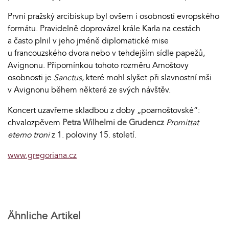
První pražský arcibiskup byl ovšem i osobností evropského
formátu. Pravidelně doprovázel krále Karla na cestách
a často plnil v jeho jméně diplomatické mise
u francouzského dvora nebo v tehdejším sídle papežů,
Avignonu. Připomínkou tohoto rozměru Arnoštovy
osobnosti je
Sanctus
, které mohl slyšet při slavnostní mši
v Avignonu během některé ze svých návštěv.
Koncert uzavřeme skladbou z doby „poarnoštovské“:
chvalozpěvem
Petra Wilhelmi de Grudencz
Promittat
eterno troni
z 1. poloviny 15. století.
www.gregoriana.cz
Ähnliche Artikel