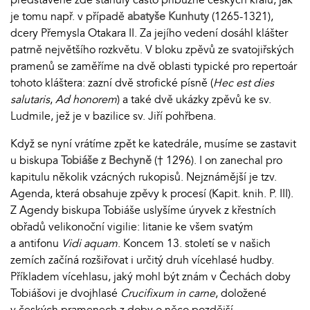
je tomu např. v případě
abatyše Kunhuty
(1265-1321),
dcery Přemysla Otakara II. Za jejího vedení dosáhl klášter
patrně největšího rozkvětu. V bloku zpěvů ze svatojiřských
pramenů se zaměříme na dvě oblasti typické pro repertoár
tohoto kláštera: zazní dvě strofické písně (
Hec est dies
salutaris
,
Ad honorem
) a také dvě ukázky zpěvů ke sv.
Ludmile, jež je v bazilice sv. Jiří pohřbena.
Když se nyní vrátíme zpět ke katedrále, musíme se zastavit
u biskupa
Tobiáše z Bechyně
(† 1296). I on zanechal pro
kapitulu několik vzácných rukopisů. Nejznámější je tzv.
Agenda, která obsahuje zpěvy k procesí (Kapit. knih. P. III).
Z Agendy biskupa Tobiáše uslyšíme úryvek z křestních
obřadů velikonoční vigilie: litanie ke všem svatým
a antifonu
Vidi aquam
. Koncem 13. století se v našich
zemích začíná rozšiřovat i určitý druh vícehlasé hudby.
Příkladem vícehlasu, jaký mohl být znám v Čechách doby
Tobiášovi je dvojhlasé
Crucifixum in carne
, doložené
v českých pramenech z doby o něco pozdější.