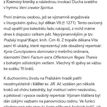
z Kosmovy kroniky
a následnou invokací Ducha svatého
v hymnu
Veni creator Spiritus
.
První známou osobou, jež se významně angažovala
v liturgickém zpěvu, byl
děkan Vít
(† 1271). Tento osvícený
muž opatřil pro katedrálu řadu rukopisů, z nichž máme
dnes k dispozici celkem pět. Nejvýznamnějším je tzv.
Pražský tropář
(Kapit. knih. Cim 4). Z tropáře děkana Víta
zazní tři ukázky, které reprezentují zde obsažený repertoár:
Kyrie Cunctipotens dominator
z mešního ordinaria,
slavnostní čtení
Factum est
a
Offertorium Reges Tharsis
s bohatým sólistickým veršem. Všechny tři zpěvy se vážou
ke svátku Tří králů.
K duchovnímu životu na Pražském hradě patřil
neodmyslitelně i
klášter sv. Jiří
. Ač vzdálen jen několik
kroků od chóru katedrály, byl institucí velmi nezávislou,
a pěstoval i vysoce osobitý repertoár. Význam kláštera byl
dán úzkými vazbami na panovnickou rodinu. Ve funkci
představené zde stanuly často příbuzné českých králů, jak