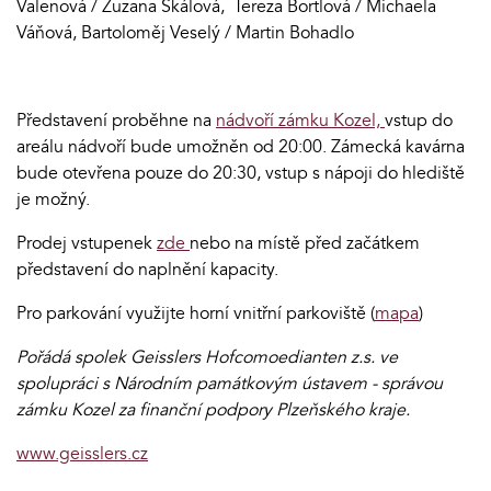
Valenová / Zuzana Skálová, Tereza Bortlová / Michaela
Váňová, Bartoloměj Veselý / Martin Bohadlo
Představení proběhne na
nádvoří zámku Kozel,
vstup do
areálu nádvoří bude umožněn od 20:00. Zámecká kavárna
bude otevřena pouze do 20:30, vstup s nápoji do hlediště
je možný.
Prodej vstupenek
zde
nebo na místě před začátkem
představení do naplnění kapacity.
Pro parkování využijte horní vnitřní parkoviště (
mapa
)
Pořádá spolek Geisslers Hofcomoedianten z.s. ve
spolupráci s Národním památkovým ústavem - správou
zámku Kozel za finanční podpory Plzeňského kraje.
www.geisslers.cz