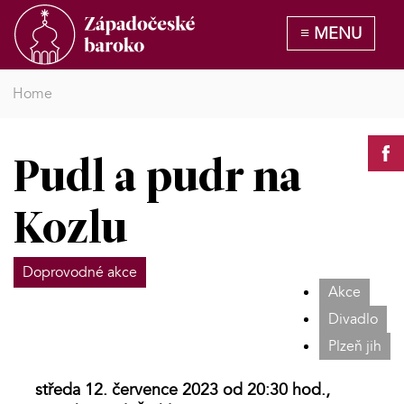
Home
Pudl a pudr na
Kozlu
Doprovodné akce
Akce
Divadlo
Plzeň jih
středa 12. července 2023 od 20:30 hod.,