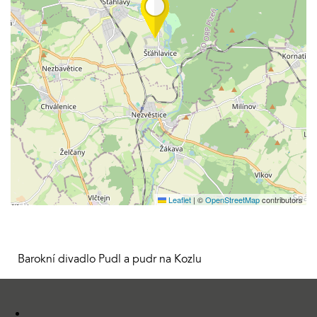
Leaflet
|
©
OpenStreetMap
contributors
Barokní divadlo Pudl a pudr na Kozlu