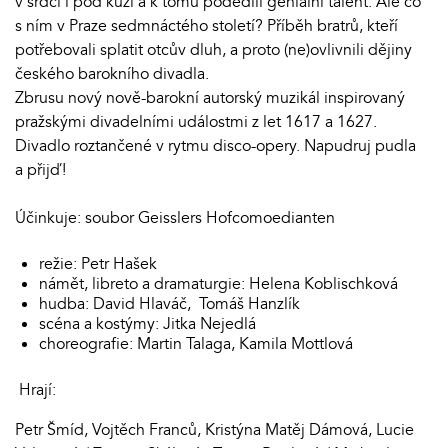
v srdci i pod kůží a k tomu podědili geniální talent. Ale co
s ním v Praze sedmnáctého století? Příběh bratrů, kteří
potřebovali splatit otcův dluh, a proto (ne)ovlivnili dějiny
českého barokního divadla.
Zbrusu nový nově-barokní autorský muzikál inspirovaný
pražskými divadelními událostmi z let 1617 a 1627.
Divadlo roztančené v rytmu disco-opery. Napudruj pudla
a přijď!
Účinkuje: soubor Geisslers Hofcomoedianten
režie: Petr Hašek
námět, libreto a dramaturgie: Helena Koblischková
hudba: David Hlaváč, Tomáš Hanzlík
scéna a kostýmy: Jitka Nejedlá
choreografie: Martin Talaga, Kamila Mottlová
Hrají:
Petr Šmíd, Vojtěch Franců, Kristýna Matěj Dámová, Lucie