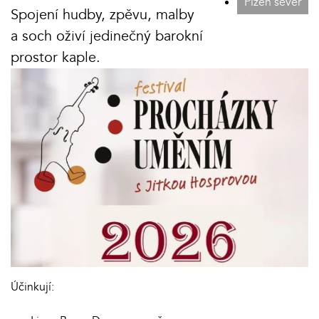
Plzeň sever
Spojení hudby, zpěvu, malby
a soch oživí jedinečný barokní
prostor kaple.
Účinkují: