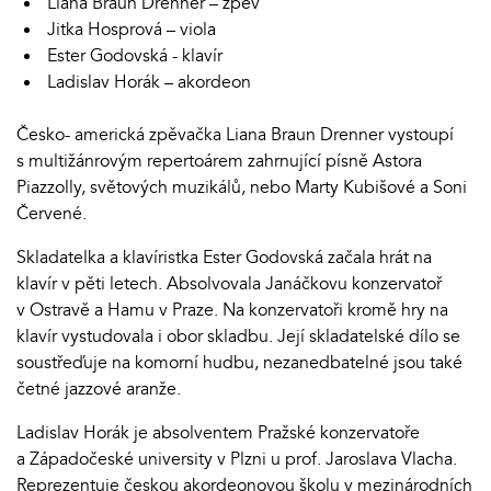
Liana Braun Drenner – zpěv
Jitka Hosprová – viola
Ester Godovská - klavír
Ladislav Horák – akordeon
Česko- americká zpěvačka Liana Braun Drenner vystoupí
s multižánrovým repertoárem zahrnující písně Astora
Piazzolly, světových muzikálů, nebo Marty Kubišové a Soni
Červené.
Skladatelka a klavíristka Ester Godovská začala hrát na
klavír v pěti letech. Absolvovala Janáčkovu konzervatoř
v Ostravě a Hamu v Praze. Na konzervatoři kromě hry na
klavír vystudovala i obor skladbu. Její skladatelské dílo se
soustřeďuje na komorní hudbu, nezanedbatelné jsou také
četné jazzové aranže.
Ladislav Horák je absolventem Pražské konzervatoře
a Západočeské university v Plzni u prof. Jaroslava Vlacha.
Reprezentuje českou akordeonovou školu v mezinárodních