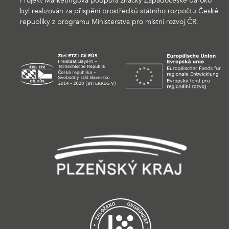
Projekt Marketingová podpora značky Západočeské baroko
byl realizován za přispění prostředků státního rozpočtu České
republiky z programu Ministerstva pro místní rozvoj ČR.