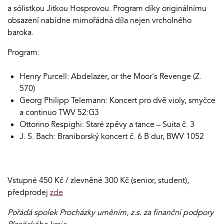
a sólistkou Jitkou Hosprovou. Program díky originálnímu
obsazení nabídne mimořádná díla nejen vrcholného
baroka.
Program:
Henry Purcell: Abdelazer, or the Moor's Revenge (Z.
570)
Georg Philipp Telemann: Koncert pro dvě violy, smyčce
a continuo TWV 52:G3
Ottorino Respighi: Staré zpěvy a tance – Suita č. 3
J. S. Bach: Braniborský koncert č. 6 B dur, BWV 1052
Vstupné 450 Kč / zlevněné 300 Kč (senior, student),
předprodej
zde
Pořádá spolek Procházky uměním, z.s. za finanční podpory