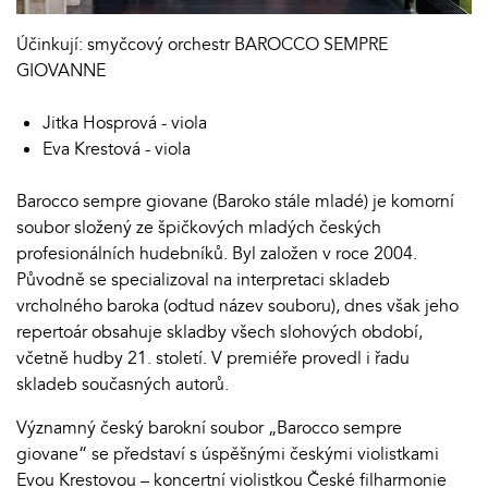
Účinkují: smyčcový orchestr BAROCCO SEMPRE
GIOVANNE
Jitka Hosprová - viola
Eva Krestová - viola
Barocco sempre giovane (Baroko stále mladé) je komorní
soubor složený ze špičkových mladých českých
profesionálních hudebníků. Byl založen v roce 2004.
Původně se specializoval na interpretaci skladeb
vrcholného baroka (odtud název souboru), dnes však jeho
repertoár obsahuje skladby všech slohových období,
včetně hudby 21. století. V premiéře provedl i řadu
skladeb současných autorů.
Významný český barokní soubor „Barocco sempre
giovane“ se představí s úspěšnými českými violistkami
Evou Krestovou – koncertní violistkou České filharmonie