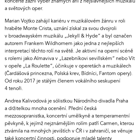
koncertě zazní výběr známých árií z nejslavnějších muzikálů
a světových oper.
Marian Vojtko zahájil kariéru v muzikálovém žánru v roli
hraběte Monte Crista, uznání získal za svou dvojroli
v broadwayském muzikálu „Jekyll & Hyde“ a byl označen
autorem Frankem Wildhornem jako jedna z nejlepších
interpretací těchto rolí na světě. Je aktivní na operní scéně
s rolemi jako Almaviva v „Lazebníkovi sevillském“ nebo Vít
v opeře „La Roulette“, účinkuje v operetách a muzikálech
(Čardášová princezna, Polská krev, Bídníci, Fantom opery).
Od roku 2017 je stálým členem vokálního seskupení
4 tenoři.
Andrea Kalivodová je sólistkou Národního divadla Praha
a držitelkou mnoha ocenění. Přední česká
mezzosopranistka, koncertní umělkyně a temperamentní
pěvkyně, k jejímž nejznámějším rolím patří Carmen, kterou
ztvárnila na mnohých jevištích v ČR i v zahraničí, se věnuje
také koncertní činnosti, podporuje mladé talenty