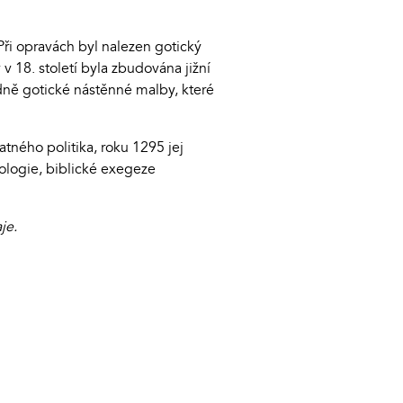
Při opravách byl nalezen gotický
 18. století byla zbudována jižní
zdně gotické nástěnné malby, které
tného politika, roku 1295 jej
eologie, biblické exegeze
aje.