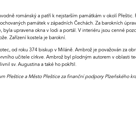
vodně románský a patří k nejstarším památkám v okolí Přeštic. 
 dochovaných památek v západních Čechách. Za barokních úprav v
 byla upravena okna v lodi a portál. V interiéru jsou cenné po
ože. Zařízení kostela je barokní.
 otec, od roku 374 biskup v Miláně. Ambrož je považován za obra
prvního učitele církve. Ambrož byl plodným autorem v oblasti t
nil sv. Augustina a také ho pokřtil.
um Přeštice a Město Přeštice za finanční podpory Plzeňského kr