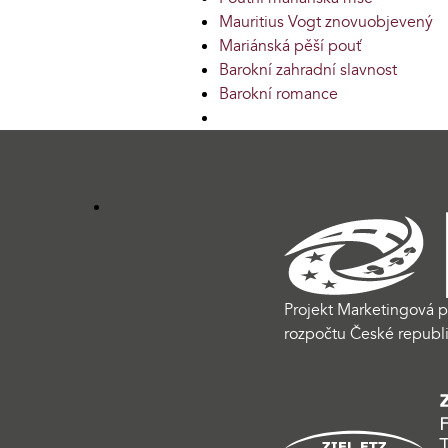
Mauritius Vogt znovuobjevený
Mariánská pěší pouť
Barokní zahradní slavnost
Barokní romance
Projekt Marketingová p
rozpočtu České republi