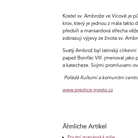
Kostel sv. Ambrože ve Vícově je pů
krov, který je jednou z mála takto
předsíň a mansardová střecha věže,
zobrazují výjevy ze života sv. Ambr
Svatý Ambrož byl latinský církevní
papež Bonifác VIII. jmenoval jako 
a katecheze. Svými promluvami ovliv
Pořádá Kulturní a komunitní centr
www.prestice-mesto.cz
Ähnliche Artikel
Poutní mariánská mše