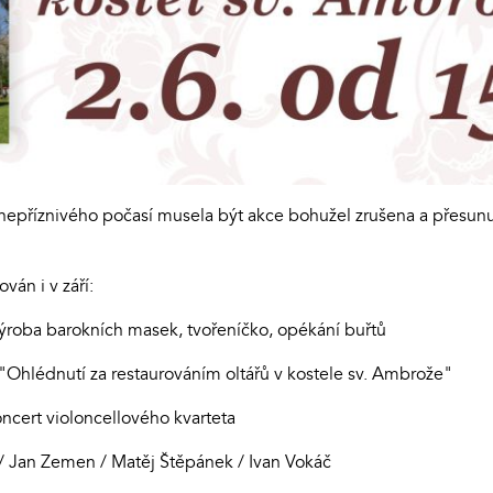
příznivého počasí musela být akce bohužel zrušena a přesunut
án i v září:
výroba barokních masek, tvořeníčko, opékání buřtů
hlédnutí za restaurováním oltářů v kostele sv. Ambrože"
cert violoncellového kvarteta
Zemen / Matěj Štěpánek / Ivan Vokáč