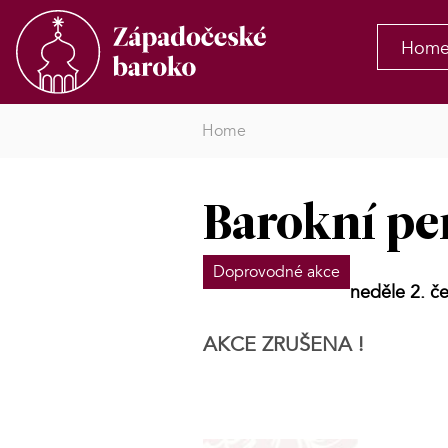
Hom
Home
Barokní per
Doprovodné akce
neděle 2. č
AKCE ZRUŠENA !