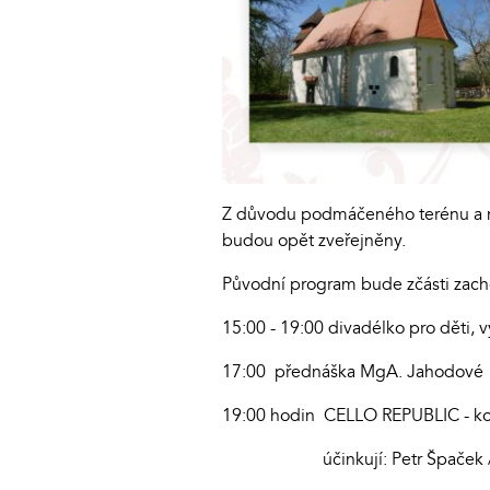
Z důvodu podmáčeného terénu a ne
budou opět zveřejněny.
Původní program bude zčásti zachov
15:00 - 19:00 divadélko pro děti, 
17:00 přednáška MgA. Jahodové "O
19:00 hodin CELLO REPUBLIC - kon
účinkují: Petr Špaček / Jan 