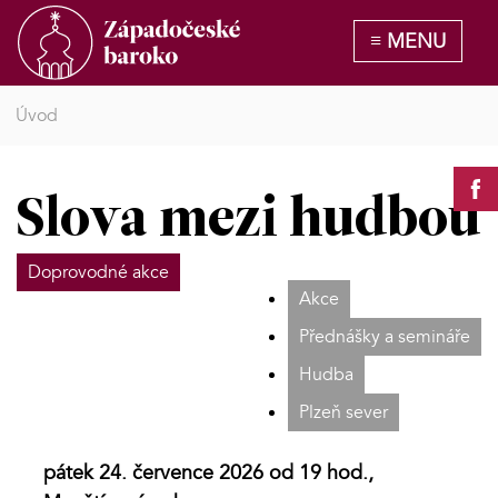
Úvod
Slova mezi hudbou
Doprovodné akce
Akce
Přednášky a semináře
Hudba
Plzeň sever
pátek 24. července 2026 od 19 hod.,