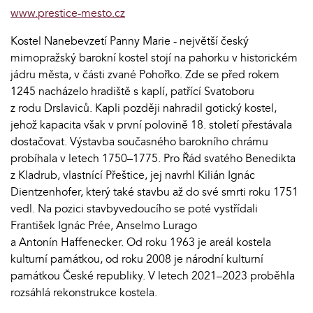
www.prestice-mesto.cz
Kostel Nanebevzetí Panny Marie - největší český
mimopražský barokní kostel stojí na pahorku v historickém
jádru města, v části zvané Pohořko. Zde se před rokem
1245 nacházelo hradiště s kaplí, patřící Svatoboru
z rodu Drslaviců. Kapli později nahradil gotický kostel,
jehož kapacita však v první polovině 18. století přestávala
dostačovat. Výstavba současného barokního chrámu
probíhala v letech 1750–1775. Pro Řád svatého Benedikta
z Kladrub, vlastnící Přeštice, jej navrhl Kilián Ignác
Dientzenhofer, který také stavbu až do své smrti roku 1751
vedl. Na pozici stavbyvedoucího se poté vystřídali
František Ignác Prée, Anselmo Lurago
a Antonín Haffenecker. Od roku 1963 je areál kostela
kulturní památkou, od roku 2008 je národní kulturní
památkou České republiky. V letech 2021–2023 proběhla
rozsáhlá rekonstrukce kostela.