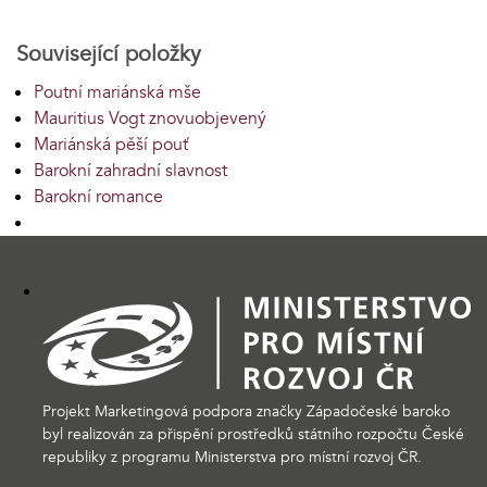
Související položky
Poutní mariánská mše
Mauritius Vogt znovuobjevený
Mariánská pěší pouť
Barokní zahradní slavnost
Barokní romance
Projekt Marketingová podpora značky Západočeské baroko
byl realizován za přispění prostředků státního rozpočtu České
republiky z programu Ministerstva pro místní rozvoj ČR.