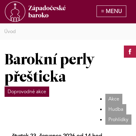
Úvod
Barokní perly
přešticka
Doprovodné akce
Akce
Hudba
Prohlídky