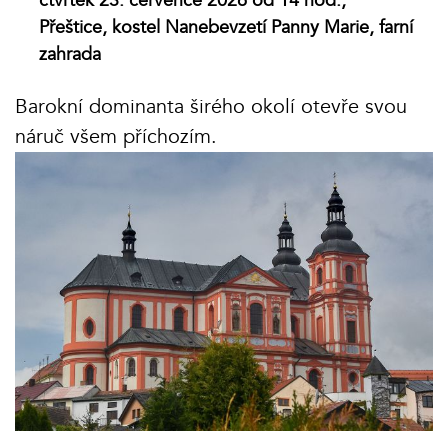
čtvrtek 23. července 2026 od 14 hod.,
Přeštice, kostel Nanebevzetí Panny Marie, farní
zahrada
Barokní dominanta širého okolí otevře svou
náruč všem příchozím.