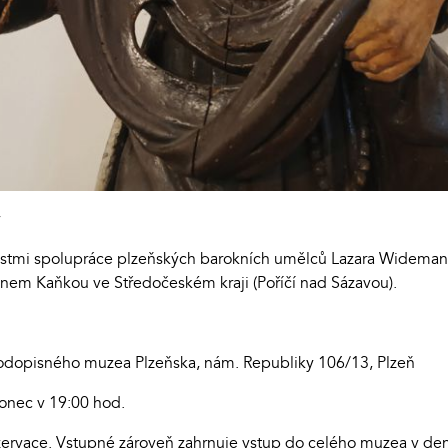
ý
stmi spolupráce plzeňských barokních umělců Lazara Widemana 
nem Kaňkou ve Středočeském kraji (Poříčí nad Sázavou).
rodopisného muzea Plzeňska, nám. Republiky 106/13, Plzeň
onec v 19:00 hod.
zervace. Vstupné zároveň zahrnuje vstup do celého muzea v de