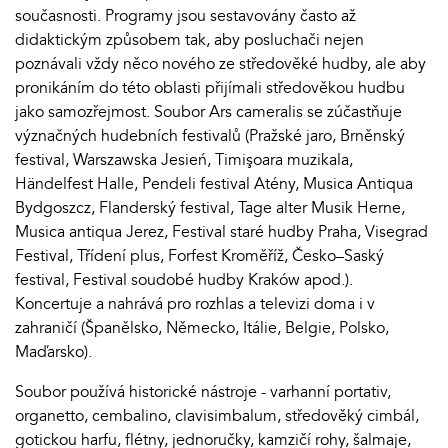
současnosti. Programy jsou sestavovány často až
didaktickým způsobem tak, aby posluchači nejen
poznávali vždy něco nového ze středověké hudby, ale aby
pronikáním do této oblasti přijímali středověkou hudbu
jako samozřejmost. Soubor Ars cameralis se zúčastňuje
význačných hudebních festivalů (Pražské jaro, Brněnský
festival, Warszawska Jesień, Timişoara muzikala,
Händelfest Halle, Pendeli festival Atény, Musica Antiqua
Bydgoszcz, Flanderský festival, Tage alter Musik Herne,
Musica antiqua Jerez, Festival staré hudby Praha, Visegrad
Festival, Třídení plus, Forfest Kroměříž, Česko–Saský
festival, Festival soudobé hudby Kraków apod.).
Koncertuje a nahrává pro rozhlas a televizi doma i v
zahraničí (Španělsko, Německo, Itálie, Belgie, Polsko,
Maďarsko).
Soubor používá historické nástroje - varhanní portativ,
organetto, cembalino, clavisimbalum, středověký cimbál,
gotickou harfu, flétny, jednoručky, kamzičí rohy, šalmaje,