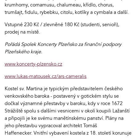
krumhorny, cornamusu, chalumeau, křídlo, chorus,
trumšajt, fidulu, rybebku, citolu, kotlíky a cymbala a další.
Vstupné 230 Kč / zlevněné 180 Kč (studenti, senioři),
prodej na místě.
Pořádá Spolek Koncerty Plzeňsko za finanční podpory
Plzeňského kraje.
www.koncerty-plzensko.cz
www.lukas-matousek.cz/ars-cameralis
Kostel sv. Martina je typickým představitelem českého
venkovského baroka - postavený v gotickém stylu se
dočkal významné přestavby v baroku, kdy v roce 1672
Strážiště spolu s dalšími vesnicemi v okolí koupili Lažanští
a připojili je ke svému manětínskému panství. Plány na
jeho přestavbu vypracoval architekt Tomáš
Haffenecker. Vnitřní vybavení kostela z 18. století korunuje