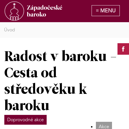
Úvod
Radost v baroku -
Cesta od
středověku k
baroku
Doprovodné akce
Akce