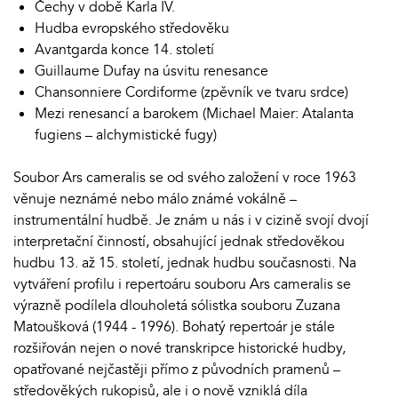
Čechy v době Karla IV.
Hudba evropského středověku
Avantgarda konce 14. století
Guillaume Dufay na úsvitu renesance
Chansonniere Cordiforme (zpěvník ve tvaru srdce)
Mezi renesancí a barokem (Michael Maier: Atalanta
fugiens – alchymistické fugy)
Soubor Ars cameralis se od svého založení v roce 1963
věnuje neznámé nebo málo známé vokálně –
instrumentální hudbě. Je znám u nás i v cizině svojí dvojí
interpretační činností, obsahující jednak středověkou
hudbu 13. až 15. století, jednak hudbu současnosti. Na
vytváření profilu i repertoáru souboru Ars cameralis se
výrazně podílela dlouholetá sólistka souboru Zuzana
Matoušková (1944 - 1996). Bohatý repertoár je stále
rozšiřován nejen o nové transkripce historické hudby,
opatřované nejčastěji přímo z původních pramenů –
středověkých rukopisů, ale i o nově vzniklá díla